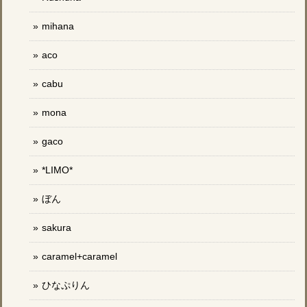
mihana
aco
cabu
mona
gaco
*LIMO*
ぼん
sakura
caramel+caramel
ひなぷりん