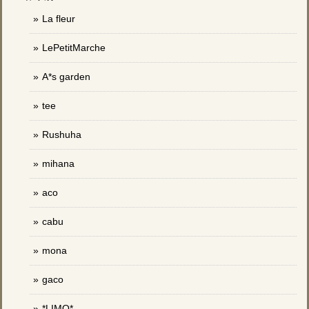
La fleur
LePetitMarche
A*s garden
tee
Rushuha
mihana
aco
cabu
mona
gaco
*LIMO*