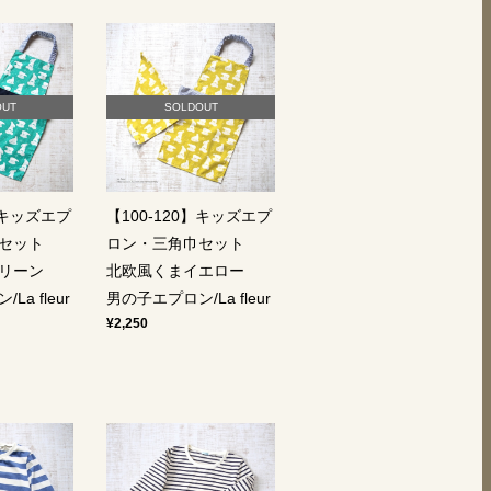
OUT
SOLDOUT
】キッズエプ
【100-120】キッズエプ
巾セット
ロン・三角巾セット
グリーン
北欧風くまイエロー
a fleur
男の子エプロン/La fleur
¥2,250