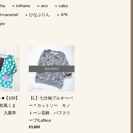
uha
mihana
aco
cabu
l+caramel
ひなぷりん
A*K
ppo
SOLDOUT
■【100】
【L】七分袖プルオーバ
欧風くま
ー＊カットソー モノ
 入園準
トーン花柄 パフスリ
ーブ/Lafleur
¥3,800