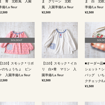
ま 青 北欧風 入園
ま グリーン 北欧
ま 白 北欧
準備/La fleur
風 入園準備/La fleur
準備/La fleur
¥2,500
¥2,500
¥2,500
SOLDOUT
SOLD
【110】スモック＊リボ
【110】スモック＊イカ
■オーダー品
ンのちょうちょ ピン
リ 白×青 マリン 入
シェット＊シ
ク 入園準備/La fleur
園準備/La fleur
バッグ いち
¥2,500
¥2,500
クチェック/Laf
¥1,500