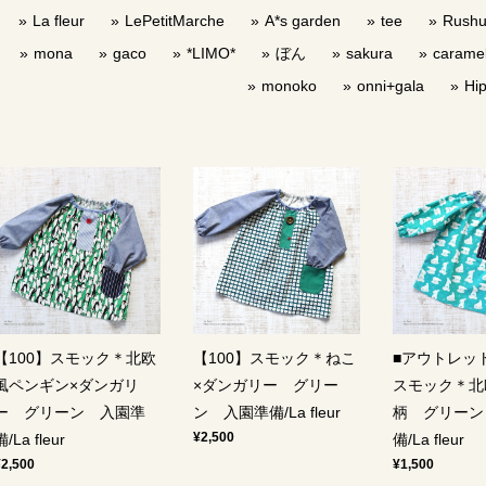
La fleur
LePetitMarche
A*s garden
tee
Rush
mona
gaco
*LIMO*
ぼん
sakura
carame
monoko
onni+gala
Hi
【100】スモック＊北欧
【100】スモック＊ねこ
■アウトレット
風ペンギン×ダンガリ
×ダンガリー グリー
スモック＊北
ー グリーン 入園準
ン 入園準備/La fleur
柄 グリーン
¥2,500
備/La fleur
備/La fleur
¥2,500
¥1,500