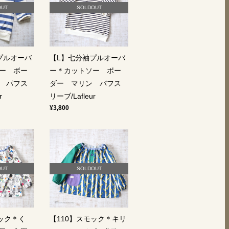
OUT
SOLDOUT
プルオーバ
【L】七分袖プルオーバ
ー ボー
ー＊カットソー ボー
 パフス
ダー マリン パフス
r
リーブ/Lafleur
¥3,800
OUT
SOLDOUT
モック＊く
【110】スモック＊キリ