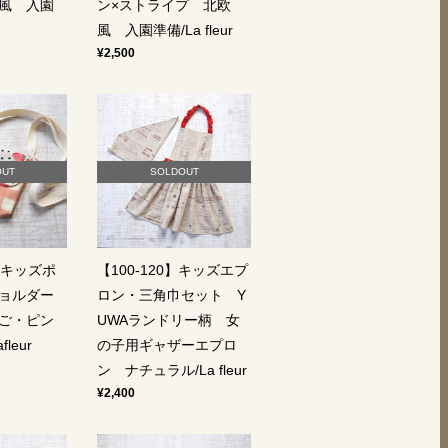
風 入園
ン×ストライプ 北欧
風 入園準備/La fleur
¥2,500
OUT
SOLDOUT
■キッズポ
【100-120】キッズエプ
ョルダー
ロン・三角巾セット Y
ご・ピン
UWAランドリー柄 女
leur
の子用ギャザーエプロ
ン ナチュラル/La fleur
¥2,400