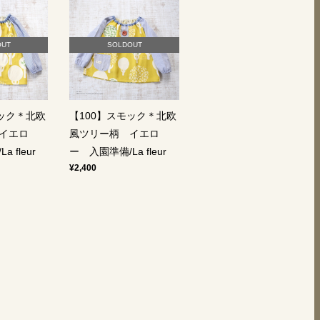
OUT
SOLDOUT
モック＊北欧
【100】スモック＊北欧
イエロ
風ツリー柄 イエロ
 fleur
ー 入園準備/La fleur
¥2,400