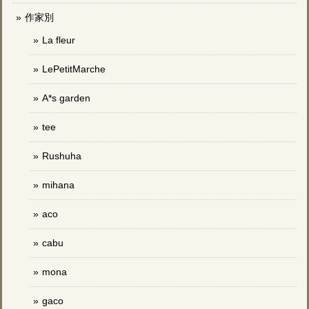
作家別
La fleur
LePetitMarche
A*s garden
tee
Rushuha
mihana
aco
cabu
mona
gaco