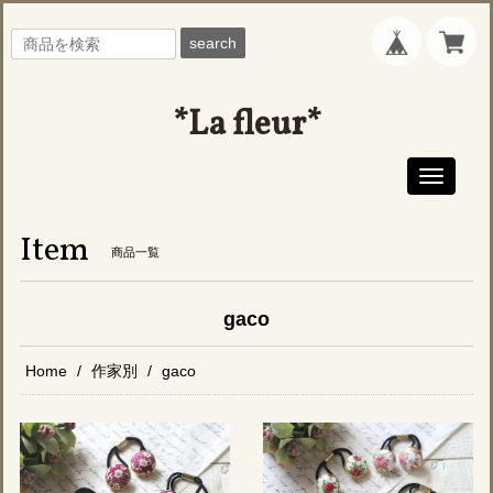
search
*La fleur*
Toggle
navigati
Item
商品一覧
gaco
Home
作家別
gaco