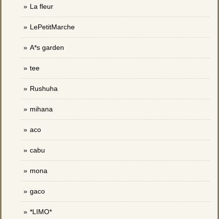
La fleur
LePetitMarche
A*s garden
tee
Rushuha
mihana
aco
cabu
mona
gaco
*LIMO*