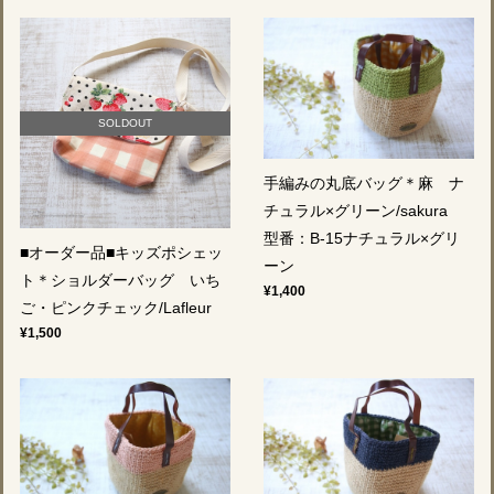
SOLDOUT
手編みの丸底バッグ＊麻 ナ
チュラル×グリーン/sakura
型番：B-15ナチュラル×グリ
■オーダー品■キッズポシェッ
ーン
ト＊ショルダーバッグ いち
¥1,400
ご・ピンクチェック/Lafleur
¥1,500