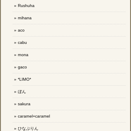
Rushuha
mihana
aco
cabu
mona
gaco
*LIMO*
ぼん
sakura
caramel+caramel
ひなぷりん