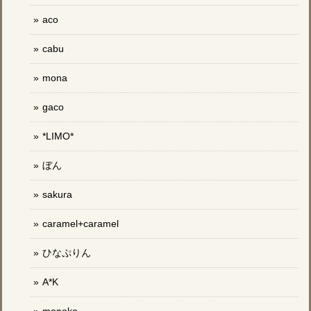
aco
cabu
mona
gaco
*LIMO*
ぼん
sakura
caramel+caramel
ひなぷりん
A*K
monoko