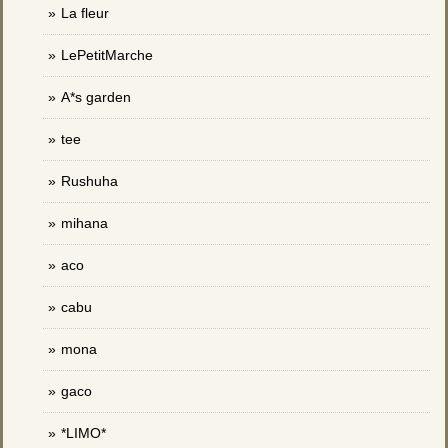
La fleur
LePetitMarche
A*s garden
tee
Rushuha
mihana
aco
cabu
mona
gaco
*LIMO*