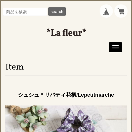
search
*La fleur*
Toggle
navigati
Item
シュシュ＊リバティ花柄/Lepetitmarche