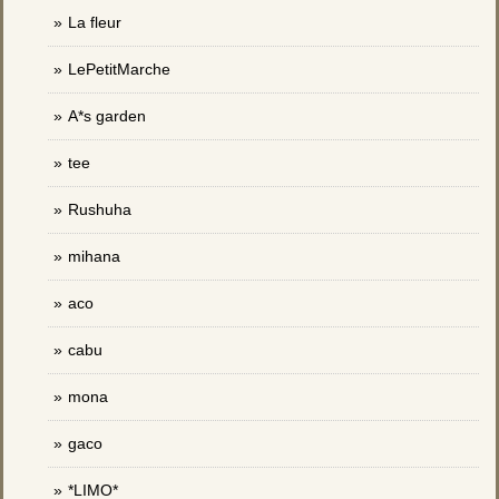
La fleur
LePetitMarche
A*s garden
tee
Rushuha
mihana
aco
cabu
mona
gaco
*LIMO*