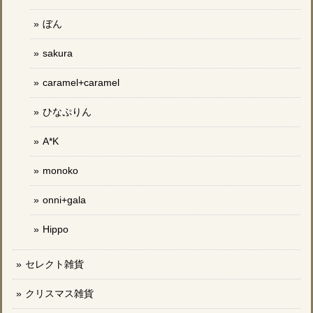
ぼん
sakura
caramel+caramel
ひなぷりん
A*K
monoko
onni+gala
Hippo
セレクト雑貨
クリスマス雑貨