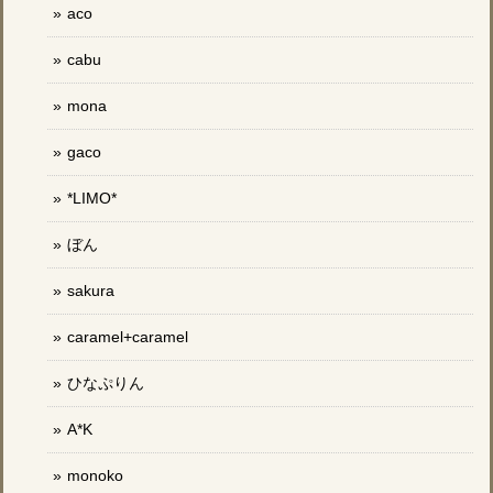
aco
cabu
mona
gaco
*LIMO*
ぼん
sakura
caramel+caramel
ひなぷりん
A*K
monoko