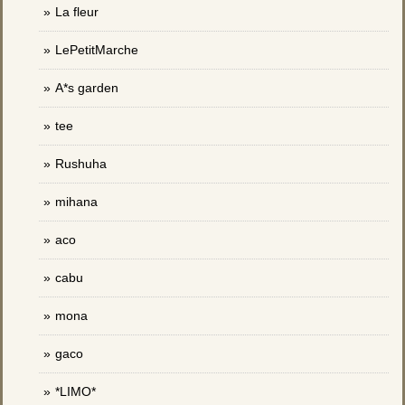
La fleur
LePetitMarche
A*s garden
tee
Rushuha
mihana
aco
cabu
mona
gaco
*LIMO*