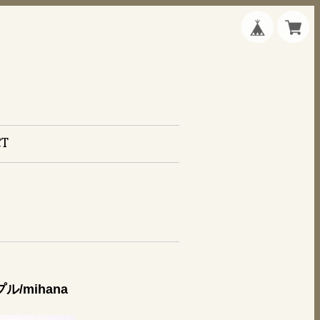
CT
/mihana