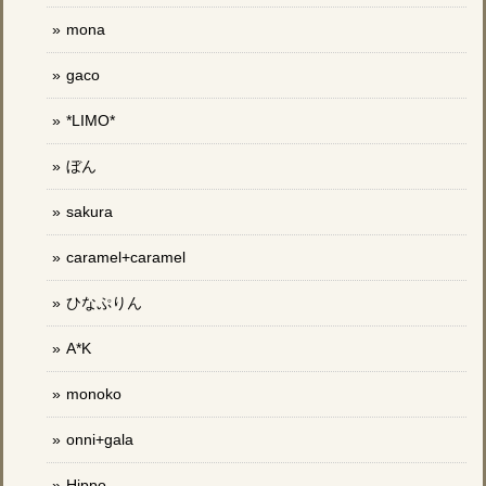
mona
gaco
*LIMO*
ぼん
sakura
caramel+caramel
ひなぷりん
A*K
monoko
onni+gala
Hippo