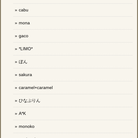
cabu
mona
gaco
*LIMO*
ぼん
sakura
caramel+caramel
ひなぷりん
A*K
monoko