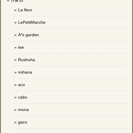
作家別
La fleur
LePetitMarche
A*s garden
tee
Rushuha
mihana
aco
cabu
mona
gaco