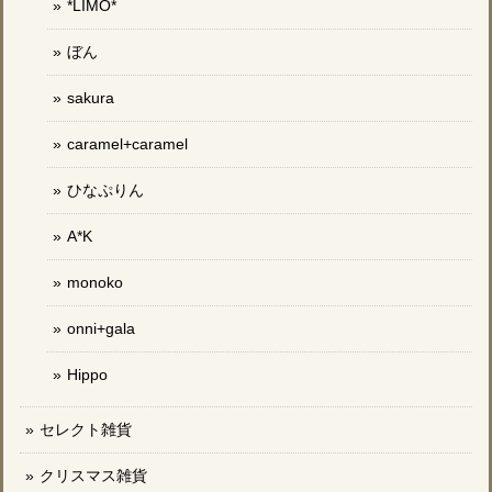
*LIMO*
ぼん
sakura
caramel+caramel
ひなぷりん
A*K
monoko
onni+gala
Hippo
セレクト雑貨
クリスマス雑貨