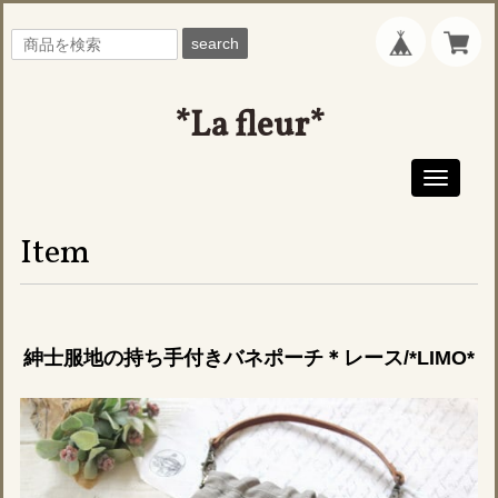
search
*La fleur*
Toggle
navigati
Item
紳士服地の持ち手付きバネポーチ＊レース/*LIMO*