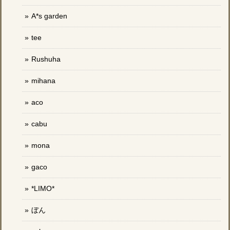
A*s garden
tee
Rushuha
mihana
aco
cabu
mona
gaco
*LIMO*
ぼん