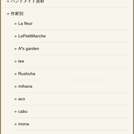
ハンドメイド資材
作家別
La fleur
LePetitMarche
A*s garden
tee
Rushuha
mihana
aco
cabu
mona