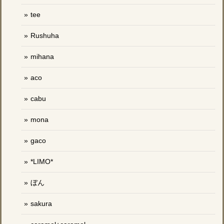
tee
Rushuha
mihana
aco
cabu
mona
gaco
*LIMO*
ぼん
sakura