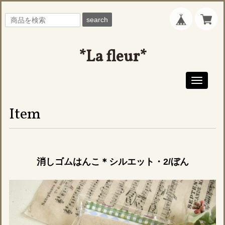
search
*La fleur*
Toggle
navigati
Item
消しゴムはんこ＊シルエット・2/ぼん