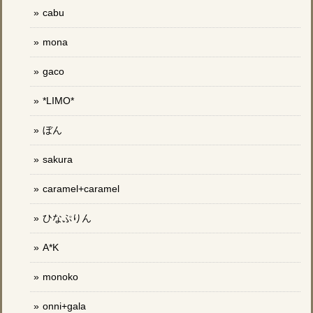
cabu
mona
gaco
*LIMO*
ぼん
sakura
caramel+caramel
ひなぷりん
A*K
monoko
onni+gala