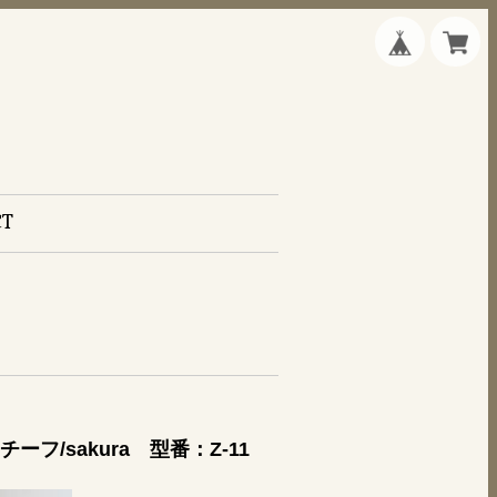
CT
/sakura 型番：Z-11