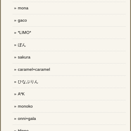
mona
gaco
*LIMO*
ぼん
sakura
caramel+caramel
ひなぷりん
A*K
monoko
onni+gala
Hippo