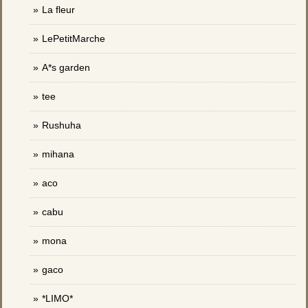
La fleur
LePetitMarche
A*s garden
tee
Rushuha
mihana
aco
cabu
mona
gaco
*LIMO*