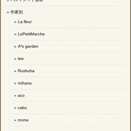
作家別
La fleur
LePetitMarche
A*s garden
tee
Rushuha
mihana
aco
cabu
mona