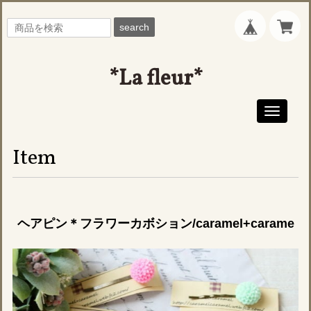
search
*La fleur*
Toggle
navigati
Item
ヘアピン＊フラワーカボション/caramel+carame