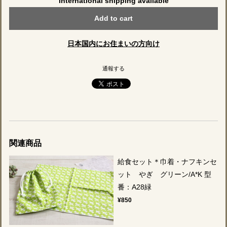
International shipping available
Add to cart
日本国内にお住まいの方向け
通報する
関連商品
給食セット＊巾着・ナフキンセ
ット やぎ グリーン/A*K 型
番：A28緑
¥850