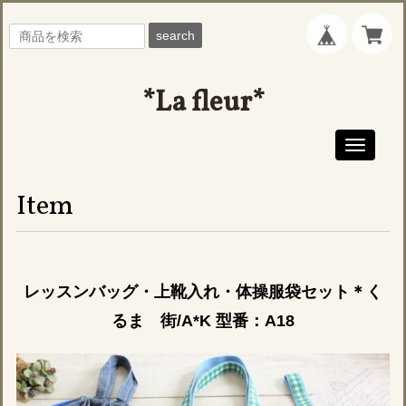
search
*La fleur*
Toggle
navigati
Item
レッスンバッグ・上靴入れ・体操服袋セット＊く
るま 街/A*K 型番：A18