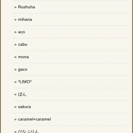
Rushuha
mihana
aco
cabu
mona
gaco
*LIMO*
ぼん
sakura
caramel+caramel
ひなぷりん