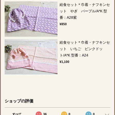
給食セット＊巾着・ナフキンセ
ット やぎ パープル/A*K 型
番：A28紫
¥850
給食セット＊巾着・ナフキンセ
ット いちご ピンクドッ
ト/A*K 型番：A24
¥1,100
ショップの評価
すべて
36
0
0