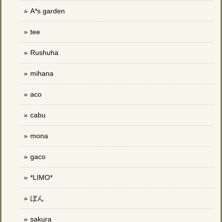
A*s garden
tee
Rushuha
mihana
aco
cabu
mona
gaco
*LIMO*
ぼん
sakura