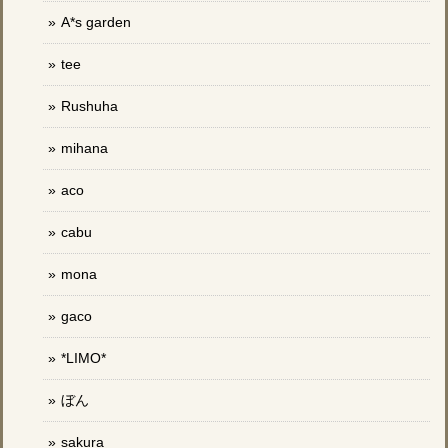
A*s garden
tee
Rushuha
mihana
aco
cabu
mona
gaco
*LIMO*
ぼん
sakura