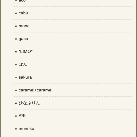
cabu
mona
gaco
*LIMO*
ぼん
sakura
caramel+caramel
ひなぷりん
A*K
monoko