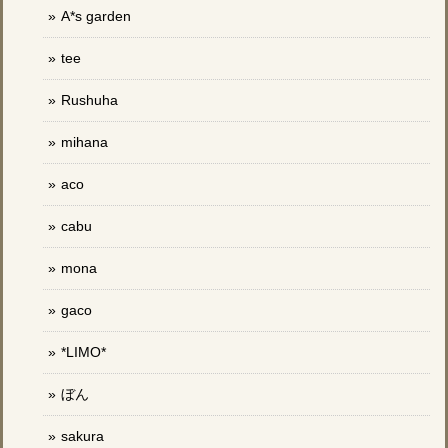
A*s garden
tee
Rushuha
mihana
aco
cabu
mona
gaco
*LIMO*
ぼん
sakura