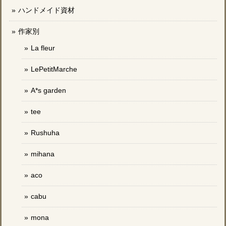
ハンドメイド資材
作家別
La fleur
LePetitMarche
A*s garden
tee
Rushuha
mihana
aco
cabu
mona