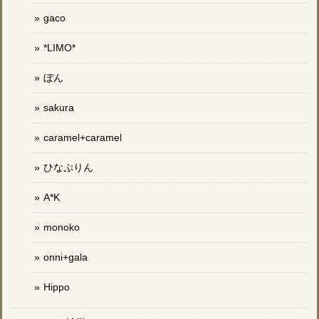
gaco
*LIMO*
ぼん
sakura
caramel+caramel
ひなぷりん
A*K
monoko
onni+gala
Hippo