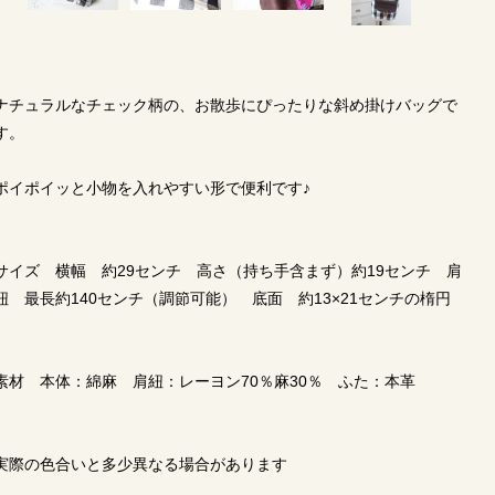
ナチュラルなチェック柄の、お散歩にぴったりな斜め掛けバッグで
す。
ポイポイッと小物を入れやすい形で便利です♪
サイズ 横幅 約29センチ 高さ（持ち手含まず）約19センチ 肩
紐 最長約140センチ（調節可能） 底面 約13×21センチの楕円
素材 本体：綿麻 肩紐：レーヨン70％麻30％ ふた：本革
実際の色合いと多少異なる場合があります