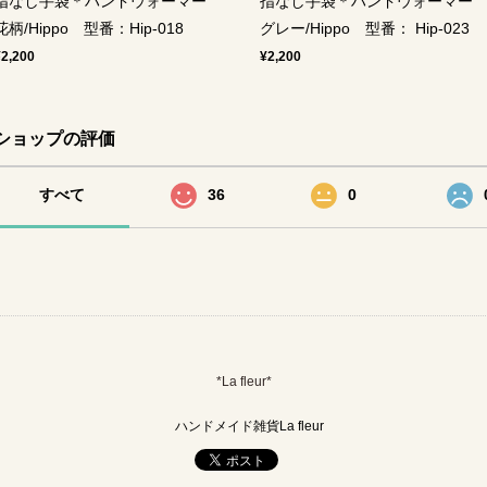
指なし手袋＊ハンドウォーマー
指なし手袋＊ハンドウォーマ
花柄/Hippo 型番：Hip-018
グレー/Hippo 型番： Hip-023
¥2,200
¥2,200
ショップの評価
すべて
36
0
*La fleur*
ハンドメイド雑貨La fleur