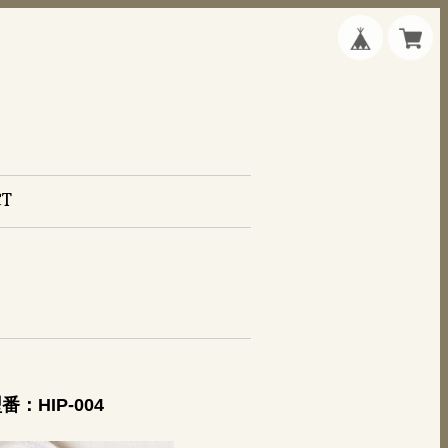
CT
：HIP-004