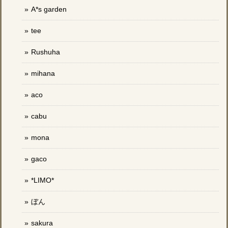
A*s garden
tee
Rushuha
mihana
aco
cabu
mona
gaco
*LIMO*
ぼん
sakura