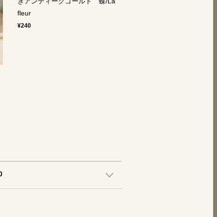
きアンティークゴールド 蝶/La
fleur
¥240
フ
0