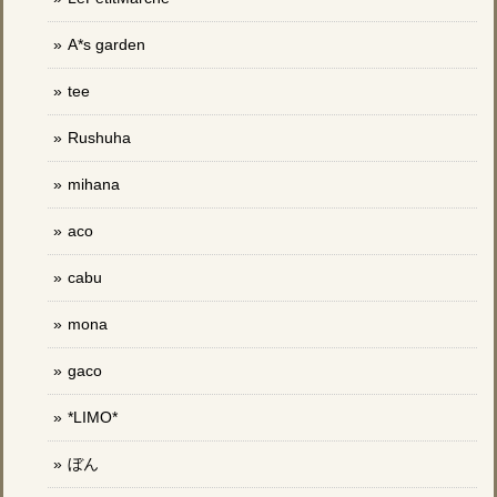
A*s garden
tee
Rushuha
mihana
aco
cabu
mona
gaco
*LIMO*
ぼん