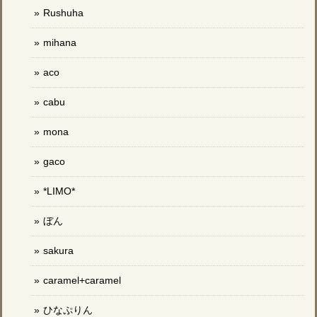
Rushuha
mihana
aco
cabu
mona
gaco
*LIMO*
ぼん
sakura
caramel+caramel
ひなぷりん