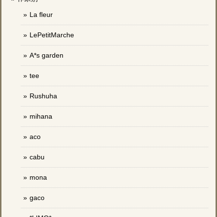
La fleur
LePetitMarche
A*s garden
tee
Rushuha
mihana
aco
cabu
mona
gaco