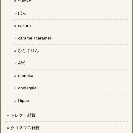
*LIMO*
ぼん
sakura
caramel+caramel
ひなぷりん
A*K
monoko
onni+gala
Hippo
セレクト雑貨
クリスマス雑貨