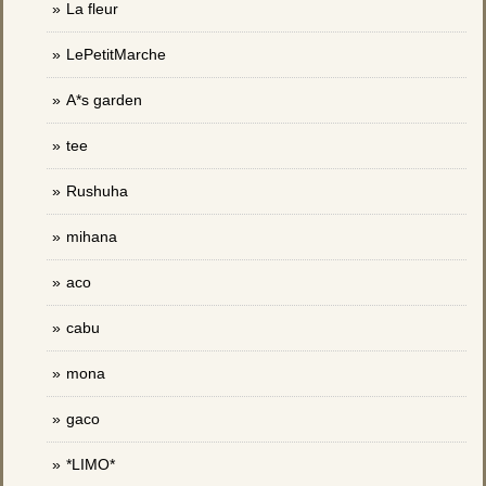
La fleur
LePetitMarche
A*s garden
tee
Rushuha
mihana
aco
cabu
mona
gaco
*LIMO*