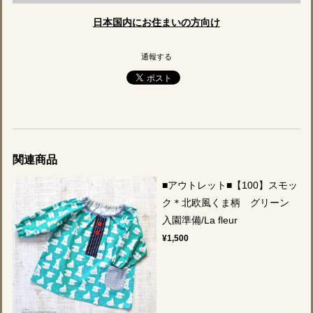
日本国内にお住まいの方向け
通報する
関連商品
■アウトレット■【100】スモッ
ク＊北欧風くま柄 グリーン
入園準備/La fleur
¥1,500