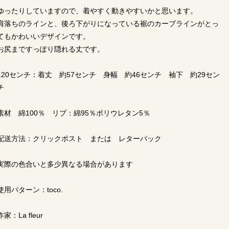
ゆったりしていますので、着やすく動きやすいかと思います。
肩落ちのラインと、後ろ下がりになっている裾のカーブラインがとっ
てもかわいいデザインです。
お尻まですっぽり隠れる丈です。
120センチ：着丈 約57センチ 身幅 約46センチ 袖下 約29セン
チ
素材 綿100％ リブ：綿95％ポリウレタン5％
配送方法：クリックポスト または レターパック
実際の色合いと多少異なる場合があります
使用パターン：toco.
作家：La fleur