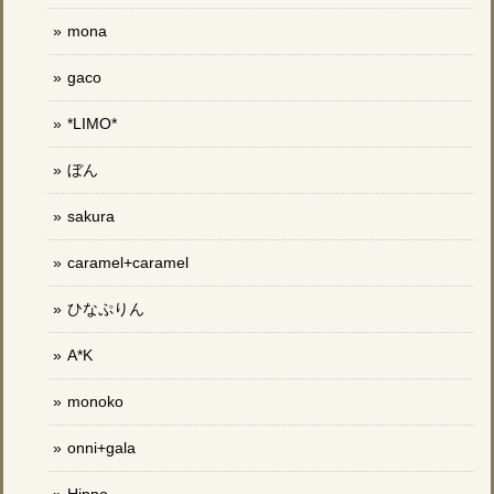
mona
gaco
*LIMO*
ぼん
sakura
caramel+caramel
ひなぷりん
A*K
monoko
onni+gala