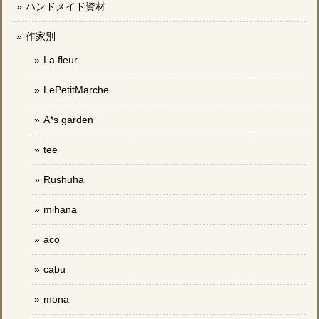
ハンドメイド資材
作家別
La fleur
LePetitMarche
A*s garden
tee
Rushuha
mihana
aco
cabu
mona