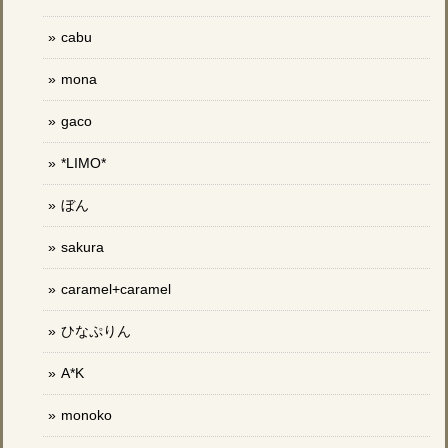
cabu
mona
gaco
*LIMO*
ぼん
sakura
caramel+caramel
ひなぷりん
A*K
monoko