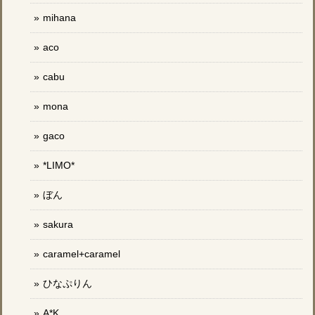
mihana
aco
cabu
mona
gaco
*LIMO*
ぼん
sakura
caramel+caramel
ひなぷりん
A*K