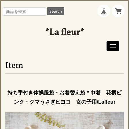
search
*La fleur*
Toggle
navigati
Item
持ち手付き体操服袋・お着替え袋＊巾着 花柄ピ
ンク・クマうさぎヒヨコ 女の子用/Lafleur