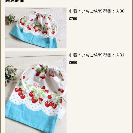
関連商品
巾着＊いちご/A*K 型番：Ａ30
¥700
巾着＊いちご/A*K 型番：Ａ31
¥600