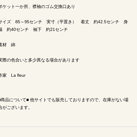
ポケット一か所、襟袖のゴム交換口あり
サイズ 85～95センチ 実寸（平置き） 着丈 約42.5センチ 身
幅 約40センチ 袖下 約21センチ
素材 綿
実際の色合いと多少異なる場合があります
作家 La fleur
■商品について■ 他サイトでも販売しておりますので、在庫がない場
合がございます。