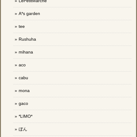
LePetitMarche
A*s garden
tee
Rushuha
mihana
aco
cabu
mona
gaco
*LIMO*
ぼん