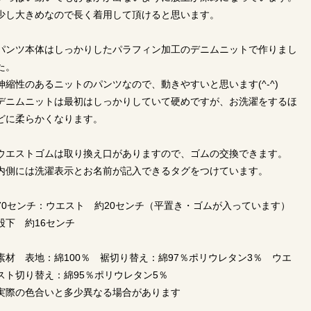
少し大きめなので長く着用して頂けると思います。
パンツ本体はしっかりしたパラフィン加工のデニムニットで作りまし
た。
伸縮性のあるニットのパンツなので、動きやすいと思います(^-^)
デニムニットは最初はしっかりしていて硬めですが、お洗濯をするほ
どに柔らかくなります。
ウエストゴムは取り換え口がありますので、ゴムの交換できます。
内側には洗濯表示とお名前が記入できるタグをつけています。
70センチ：ウエスト 約20センチ（平置き・ゴムが入っています）
股下 約16センチ
素材 表地：綿100％ 裾切り替え：綿97％ポリウレタン3％ ウエ
スト切り替え：綿95％ポリウレタン5％
実際の色合いと多少異なる場合があります