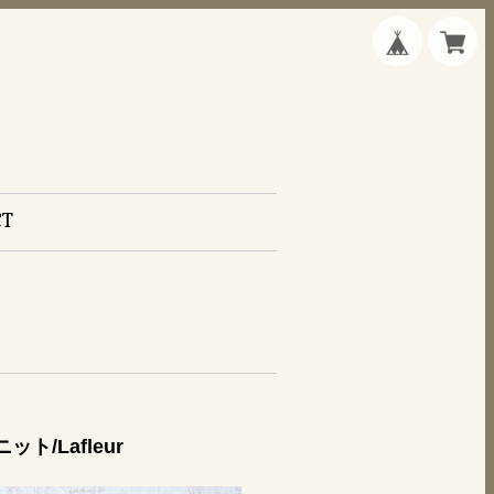
CT
/Lafleur