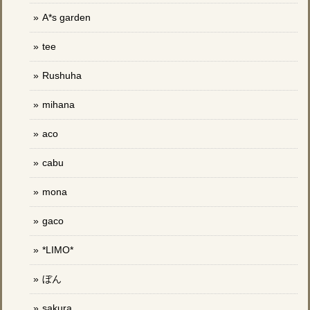
A*s garden
tee
Rushuha
mihana
aco
cabu
mona
gaco
*LIMO*
ぼん
sakura