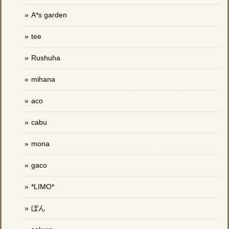
A*s garden
tee
Rushuha
mihana
aco
cabu
mona
gaco
*LIMO*
ぼん