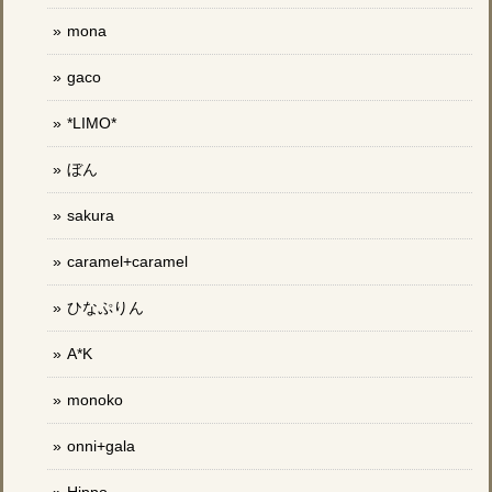
mona
gaco
*LIMO*
ぼん
sakura
caramel+caramel
ひなぷりん
A*K
monoko
onni+gala
Hippo