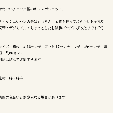
かわいいチェック柄のキッズポシェット。
ティッシュやハンカチはもちろん、宝物を持って歩きたいお子様や
携帯・デジカメ用のちょっとしたお散歩バッグにぴったりです(^^)
サイズ 横幅 約16センチ 高さ約17センチ マチ 約4センチ 肩
紐 約80センチ
肩紐は結んで調節できます
素材 綿・綿麻
実際の色合いと多少異なる場合があります