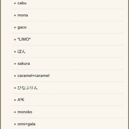
cabu
mona
gaco
*LIMO*
ぼん
sakura
caramel+caramel
ひなぷりん
A*K
monoko
onni+gala