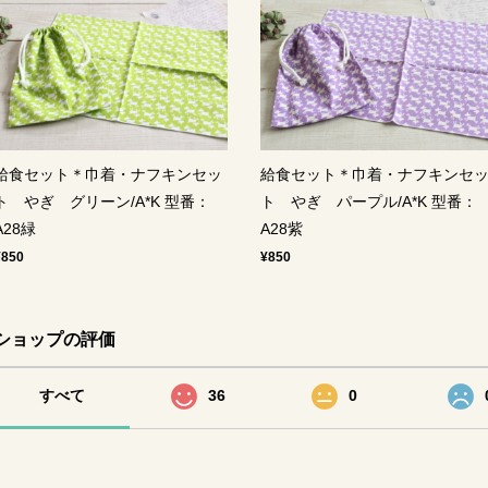
給食セット＊巾着・ナフキンセッ
給食セット＊巾着・ナフキンセ
ト やぎ グリーン/A*K 型番：
ト やぎ パープル/A*K 型番：
A28緑
A28紫
¥850
¥850
ショップの評価
すべて
36
0