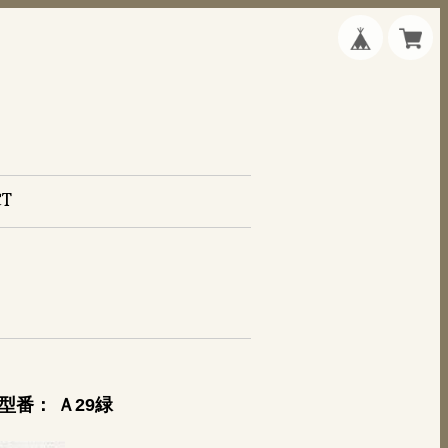
CT
型番： Ａ29緑