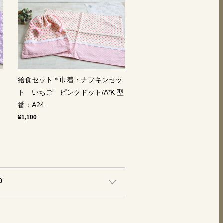
ッ
給食セット＊巾着・ナフキンセッ
ト いちご ピンクドット/A*K 型
番：A24
¥1,100
0